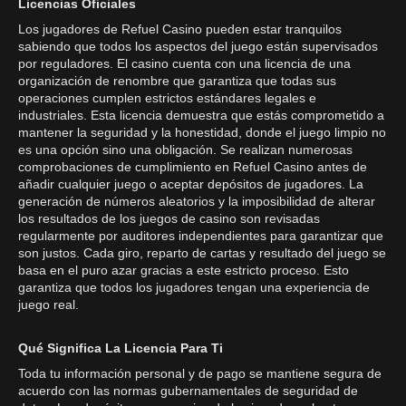
Licencias Oficiales
Los jugadores de Refuel Casino pueden estar tranquilos
sabiendo que todos los aspectos del juego están supervisados
por reguladores. El casino cuenta con una licencia de una
organización de renombre que garantiza que todas sus
operaciones cumplen estrictos estándares legales e
industriales. Esta licencia demuestra que estás comprometido a
mantener la seguridad y la honestidad, donde el juego limpio no
es una opción sino una obligación. Se realizan numerosas
comprobaciones de cumplimiento en Refuel Casino antes de
añadir cualquier juego o aceptar depósitos de jugadores. La
generación de números aleatorios y la imposibilidad de alterar
los resultados de los juegos de casino son revisadas
regularmente por auditores independientes para garantizar que
son justos. Cada giro, reparto de cartas y resultado del juego se
basa en el puro azar gracias a este estricto proceso. Esto
garantiza que todos los jugadores tengan una experiencia de
juego real.
Qué Significa La Licencia Para Ti
Toda tu información personal y de pago se mantiene segura de
acuerdo con las normas gubernamentales de seguridad de