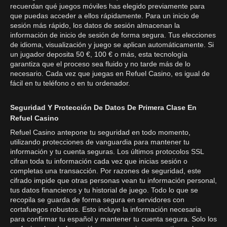
recuerdan qué juegos móviles has elegido previamente para
que puedas acceder a ellos rápidamente. Para un inicio de
sesión más rápido, los datos de sesión almacenan la
información de inicio de sesión de forma segura. Tus elecciones
de idioma, visualización y juego se aplican automáticamente. Si
un jugador deposita 50 €, 100 € o más, esta tecnología
garantiza que el proceso sea fluido y no tarde más de lo
necesario. Cada vez que juegas en Refuel Casino, es igual de
fácil en tu teléfono o en tu ordenador.
Seguridad Y Protección De Datos De Primera Clase En
Refuel Casino
Refuel Casino antepone tu seguridad en todo momento,
utilizando protecciones de vanguardia para mantener tu
información y tu cuenta seguras. Los últimos protocolos SSL
cifran toda tu información cada vez que inicias sesión o
completas una transacción. Por razones de seguridad, este
cifrado impide que otras personas vean tu información personal,
tus datos financieros y tu historial de juego. Todo lo que se
recopila se guarda de forma segura en servidores con
cortafuegos robustos. Esto incluye la información necesaria
para confirmar tu español y mantener tu cuenta segura. Solo los