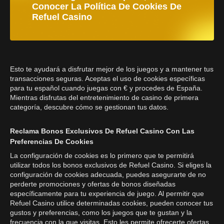
Conocer La Política De Cookies De
Refuel Casino
Esto te ayudará a disfrutar mejor de los juegos y a mantener tus
transacciones seguras. Aceptas el uso de cookies específicas
para tu español cuando juegas con € y procedes de España.
Mientras disfrutas del entretenimiento de casino de primera
categoría, descubre cómo se gestionan tus datos.
Reclama Bonos Exclusivos De Refuel Casino Con Las
Preferencias De Cookies
La configuración de cookies es lo primero que te permitirá
utilizar todos los bonos exclusivos de Refuel Casino. Si eliges la
configuración de cookies adecuada, puedes asegurarte de no
perderte promociones y ofertas de bonos diseñadas
específicamente para tu experiencia de juego. Al permitir que
Refuel Casino utilice determinadas cookies, pueden conocer tus
gustos y preferencias, como los juegos que te gustan y la
frecuencia con la que visitas. Esto les permite ofrecerte ofertas