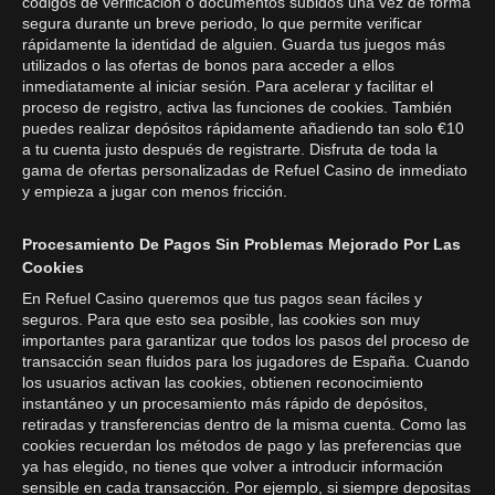
códigos de verificación o documentos subidos una vez de forma
segura durante un breve periodo, lo que permite verificar
rápidamente la identidad de alguien. Guarda tus juegos más
utilizados o las ofertas de bonos para acceder a ellos
inmediatamente al iniciar sesión. Para acelerar y facilitar el
proceso de registro, activa las funciones de cookies. También
puedes realizar depósitos rápidamente añadiendo tan solo €10
a tu cuenta justo después de registrarte. Disfruta de toda la
gama de ofertas personalizadas de Refuel Casino de inmediato
y empieza a jugar con menos fricción.
Procesamiento De Pagos Sin Problemas Mejorado Por Las
Cookies
En Refuel Casino queremos que tus pagos sean fáciles y
seguros. Para que esto sea posible, las cookies son muy
importantes para garantizar que todos los pasos del proceso de
transacción sean fluidos para los jugadores de España. Cuando
los usuarios activan las cookies, obtienen reconocimiento
instantáneo y un procesamiento más rápido de depósitos,
retiradas y transferencias dentro de la misma cuenta. Como las
cookies recuerdan los métodos de pago y las preferencias que
ya has elegido, no tienes que volver a introducir información
sensible en cada transacción. Por ejemplo, si siempre depositas