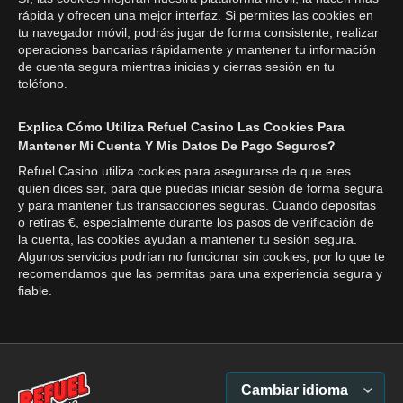
rápida y ofrecen una mejor interfaz. Si permites las cookies en
tu navegador móvil, podrás jugar de forma consistente, realizar
operaciones bancarias rápidamente y mantener tu información
de cuenta segura mientras inicias y cierras sesión en tu
teléfono.
Explica Cómo Utiliza Refuel Casino Las Cookies Para
Mantener Mi Cuenta Y Mis Datos De Pago Seguros?
Refuel Casino utiliza cookies para asegurarse de que eres
quien dices ser, para que puedas iniciar sesión de forma segura
y para mantener tus transacciones seguras. Cuando depositas
o retiras €, especialmente durante los pasos de verificación de
la cuenta, las cookies ayudan a mantener tu sesión segura.
Algunos servicios podrían no funcionar sin cookies, por lo que te
recomendamos que las permitas para una experiencia segura y
fiable.
Cambiar idioma