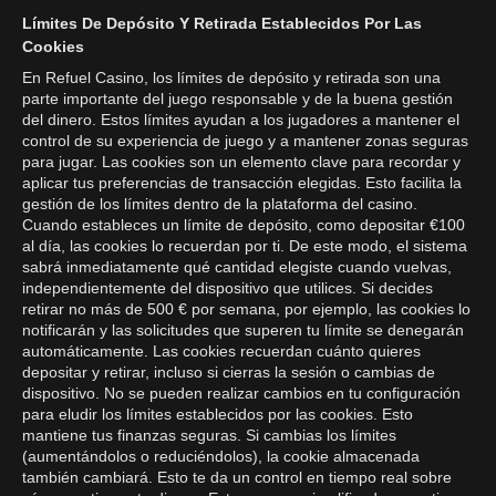
Límites De Depósito Y Retirada Establecidos Por Las
Cookies
En Refuel Casino, los límites de depósito y retirada son una
parte importante del juego responsable y de la buena gestión
del dinero. Estos límites ayudan a los jugadores a mantener el
control de su experiencia de juego y a mantener zonas seguras
para jugar. Las cookies son un elemento clave para recordar y
aplicar tus preferencias de transacción elegidas. Esto facilita la
gestión de los límites dentro de la plataforma del casino.
Cuando estableces un límite de depósito, como depositar €100
al día, las cookies lo recuerdan por ti. De este modo, el sistema
sabrá inmediatamente qué cantidad elegiste cuando vuelvas,
independientemente del dispositivo que utilices. Si decides
retirar no más de 500 € por semana, por ejemplo, las cookies lo
notificarán y las solicitudes que superen tu límite se denegarán
automáticamente. Las cookies recuerdan cuánto quieres
depositar y retirar, incluso si cierras la sesión o cambias de
dispositivo. No se pueden realizar cambios en tu configuración
para eludir los límites establecidos por las cookies. Esto
mantiene tus finanzas seguras. Si cambias los límites
(aumentándolos o reduciéndolos), la cookie almacenada
también cambiará. Esto te da un control en tiempo real sobre