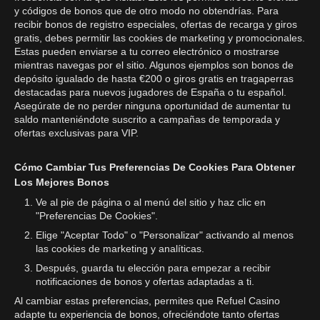
y códigos de bonos que de otro modo no obtendrías. Para
recibir bonos de registro especiales, ofertas de recarga y giros
gratis, debes permitir las cookies de marketing y promocionales.
Estas pueden enviarse a tu correo electrónico o mostrarse
mientras navegas por el sitio. Algunos ejemplos son bonos de
depósito igualado de hasta €200 o giros gratis en tragaperras
destacadas para nuevos jugadores de España o tu español.
Asegúrate de no perder ninguna oportunidad de aumentar tu
saldo manteniéndote suscrito a campañas de temporada y
ofertas exclusivas para VIP.
Cómo Cambiar Tus Preferencias De Cookies Para Obtener
Los Mejores Bonos
Ve al pie de página o al menú del sitio y haz clic en
"Preferencias De Cookies".
Elige "Aceptar Todo" o "Personalizar" activando al menos
las cookies de marketing y analíticas.
Después, guarda tu elección para empezar a recibir
notificaciones de bonos y ofertas adaptadas a ti.
Al cambiar estas preferencias, permites que Refuel Casino
adapte tu experiencia de bonos, ofreciéndote tanto ofertas