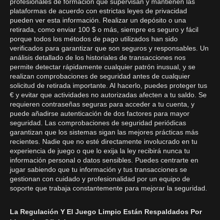
profesionales de formación que supervisan y mantienen las
plataformas de acuerdo con estrictas leyes de privacidad
pueden ver esta información. Realizar un depósito o una
retirada, como enviar 100 $ o más, siempre es seguro y fácil
porque todos los métodos de pago utilizados han sido
verificados para garantizar que son seguros y responsables. Un
análisis detallado de los historiales de transacciones nos
permite detectar rápidamente cualquier patrón inusual, y se
realizan comprobaciones de seguridad antes de cualquier
solicitud de retirada importante. Al hacerlo, puedes proteger tus
€ y evitar que actividades no autorizadas afecten a tu saldo. Se
requieren contraseñas seguras para acceder a tu cuenta, y
puede añadirse autenticación de dos factores para mayor
seguridad. Las comprobaciones de seguridad periódicas
garantizan que los sistemas sigan las mejores prácticas más
recientes. Nadie que no esté directamente involucrado en tu
experiencia de juego o que lo exija la ley recibirá nunca tu
información personal o datos sensibles. Puedes centrarte en
jugar sabiendo que tu información y tus transacciones se
gestionan con cuidado y profesionalidad por un equipo de
soporte que trabaja constantemente para mejorar la seguridad.
La Regulación Y El Juego Limpio Están Respaldados Por