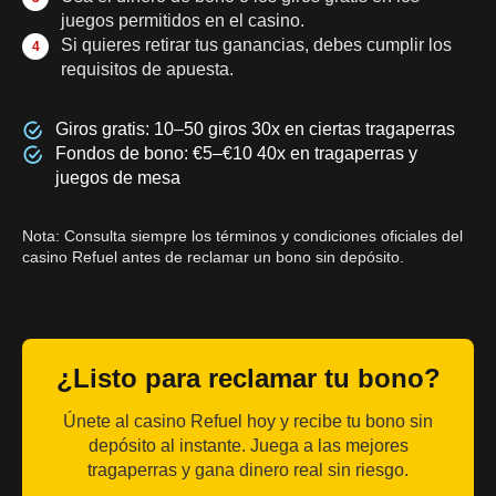
juegos permitidos en el casino.
Si quieres retirar tus ganancias, debes cumplir los
requisitos de apuesta.
Giros gratis: 10–50 giros 30x en ciertas tragaperras
Fondos de bono: €5–€10 40x en tragaperras y
juegos de mesa
Nota: Consulta siempre los términos y condiciones oficiales del
casino Refuel antes de reclamar un bono sin depósito.
¿Listo para reclamar tu bono?
Únete al casino Refuel hoy y recibe tu bono sin
depósito al instante. Juega a las mejores
tragaperras y gana dinero real sin riesgo.