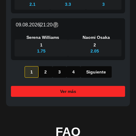
2.1
3.3
3
09.08.2026
21:20
Serena Williams
Naomi Osaka
1
2
1.75
2.05
1
2
3
4
Siguiente
Ver más
FAQ