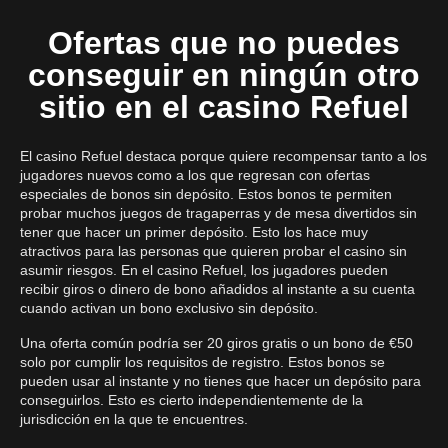
Ofertas que no puedes
conseguir en ningún otro
sitio en el casino Refuel
El casino Refuel destaca porque quiere recompensar tanto a los
jugadores nuevos como a los que regresan con ofertas
especiales de bonos sin depósito. Estos bonos te permiten
probar muchos juegos de tragaperras y de mesa divertidos sin
tener que hacer un primer depósito. Esto los hace muy
atractivos para las personas que quieren probar el casino sin
asumir riesgos. En el casino Refuel, los jugadores pueden
recibir giros o dinero de bono añadidos al instante a su cuenta
cuando activan un bono exclusivo sin depósito.
Una oferta común podría ser 20 giros gratis o un bono de €50
solo por cumplir los requisitos de registro. Estos bonos se
pueden usar al instante y no tienes que hacer un depósito para
conseguirlos. Esto es cierto independientemente de la
jurisdicción en la que te encuentres.