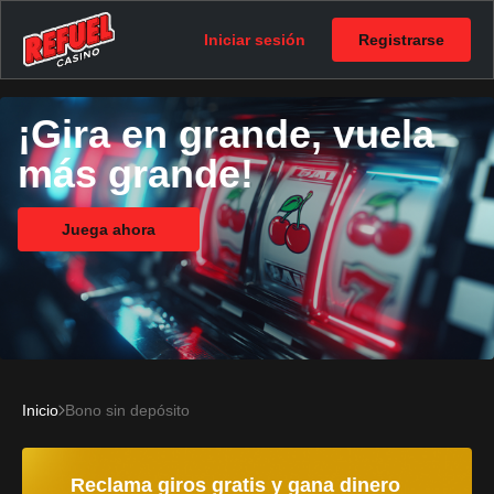
Iniciar sesión
Registrarse
¡Gira en grande, vuela
más grande!
Juega ahora
Inicio
Bono sin depósito
Reclama giros gratis y gana dinero