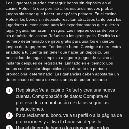
Los jugadores pueden conseguir bonos sin depósito en el
casino Refuel, lo que permite a los usuarios nuevos probar
juegos sin tener que hacer un depósito primero. En el casino
Refuel, los bonos sin depósito resultan atractivos tanto para los
jugadores nuevos como para los experimentados que quieren
jugar y ganar sin asumir riesgos. Las mejores cosas del bono
sin depósito del casino Refuel son los giros gratis. Recibirás un
número determinado de giros gratis para usarlos en ciertos
juegos de tragaperras. Fondos de bono: Consigue dinero extra
añadido a tu cuenta sin tener que hacer un depósito. Sin
necesidad de pagar: empieza a jugar a juegos de casino al
instante después de registrarte. Limitado en el tiempo: Los
bonos suelen estar disponibles solo durante un periodo
promocional determinado. Las ganancias deben apostarse un
determinado número de veces antes de poder retirarse.
Regístrate: Ve al casino Refuel y crea una nueva
cuenta. Comprobación de datos: Completa el
proceso de comprobación de datos según las
instrucciones.
Para reclamar tu bono, ve a tu perfil o a la página de
promociones y activa tu bono sin depósito.
Usa el dinero de bono o los giros gratis en los