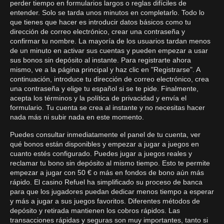
perder tiempo en formularios largos o reglas difíciles de
entender. Solo se tarda unos minutos en completarlo. Todo lo
que tienes que hacer es introducir datos básicos como tu
dirección de correo electrónico, crear una contraseña y
confirmar tu nombre. La mayoría de los usuarios tardan menos
de un minuto en activar sus cuentas y pueden empezar a usar
sus bonos sin depósito al instante. Para registrarte ahora
mismo, ve a la página principal y haz clic en "Registrarse". A
continuación, introduce tu dirección de correo electrónico, crea
una contraseña y elige tu español si se te pide. Finalmente,
acepta los términos y la política de privacidad y envía el
formulario. Tu cuenta se crea al instante y no necesitas hacer
nada más ni subir nada en este momento.
Puedes consultar inmediatamente el panel de tu cuenta, ver
qué bonos están disponibles y empezar a jugar a juegos en
cuanto estés configurado. Puedes jugar a juegos reales y
reclamar tu bono sin depósito al mismo tiempo. Esto te permite
empezar a jugar con 50 € o más en fondos de bono aún más
rápido. El casino Refuel ha simplificado su proceso de banca
para que los jugadores puedan dedicar menos tiempo a esperar
y más a jugar a sus juegos favoritos. Diferentes métodos de
depósito y retirada mantienen los cobros rápidos. Las
transacciones rápidas y seguras son muy importantes, tanto si