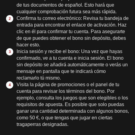
de tus documentos de español. Esto hará que
cualquier comprobación futura sea más rápida.
Confirma tu correo electrónico: Revisa tu bandeja de
entrada para encontrar el enlace de activación. Haz
clic en él para confirmar tu cuenta. Para asegurarte
de que puedes obtener el bono sin depósito, debes
hacer esto.
Inicia sesión y recibe el bono: Una vez que hayas
confirmado, ve a tu cuenta e inicia sesión. El bono
sin depósito se añadirá automáticamente o verás un
mensaje en pantalla que te indicará cómo
reclamarlo tú mismo.
Visita la página de promociones o el panel de tu
cuenta para revisar los términos del bono. Por
ejemplo, consulta los juegos que son elegibles o los
requisitos de apuesta. Es posible que solo puedas
ganar una cantidad determinada con algunos bonos,
como 50 €, o que tengas que jugar en ciertas
tragaperras designadas.