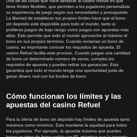
Una de las cosas que hace destacar al casino Refuel es que
tiene límites flexibles, que permiten a los jugadores personalizar
su experiencia de juego según sus necesidades y presupuesto.
La libertad de establecer tus propios límites hace que el bono
sin depósito esté disponible para todo el mundo, tanto si
prefieres juegos de bajo riesgo como juegos con apuestas más
altas. Esto permite que todo el mundo aproveche al máximo el
bono en sus propios términos. Cuando reclamas un bono de
casino, es importante conocer los requisitos de apuesta. El
casino Refuel facilita este proceso. Cuando juegas una cantidad
de bono un determinado número de veces, cumples los
requisitos de apuesta y puedes retirar tus ganancias. Esto
garantiza que todo el mundo tenga una oportunidad justa de
ganar dinero real con los fondos de bono.
Cómo funcionan los límites y las
apuestas del casino Refuel
Para la oferta de bono sin depósito hay límites de apuesta tanto
máximos como mínimos. Esto mantiene la equidad para todos
los jugadores. Por ejemplo, la apuesta máxima que puedes
hacer en giros de bono podría ser €5, mientras que la apuesta