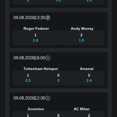
2
3.1
1.9
09.08.2026
13:30
Roger Federer
Andy Murray
1
2
1.9
1.9
09.08.2026
16:00
Tottenham Hotspur
Arsenal
1
X
2
2.5
3
2.4
09.08.2026
12:30
Juventus
AC Milan
1
X
2