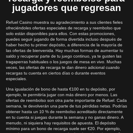
jugadores que regresan
Refuel Casino muestra su agradecimiento a sus clientes fieles
ofreciéndoles ofertas especiales de recarga y reembolso que
solo están disponibles para ellos. Con estas promociones,
puedes seguir jugando de forma divertida incluso después de
haber hecho tu primer depósito, a diferencia de la mayoría de
las ofertas de bienvenida. Hay muchas formas de aumentar tu
saldo y recuperar parte de tu juego continuo, ya te gusten las
tragaperras habituales o los juegos de mesa en vivo. Muchas
veces, las ofertas de recarga te dan dinero adicional cuando
recargas tu cuenta en ciertos días o durante eventos
especiales.
Una igualación de bono de hasta €100 en tu depósito, por
ejemplo, te permitiría jugar con más dinero por menos. Las
ofertas de reembolso son otra parte importante de Refuel. Cada
semana, te devolverán una parte de tus pérdidas netas. Podrías
obtener hasta un 10 % de reembolso acreditado directamente
en tu cuenta si juegas durante la semana y no ganas dinero. A
menudo, ni siquiera hay requisitos de apuesta. El depósito
mínimo para un bono de recarga suele ser €20. Por ejemplo,