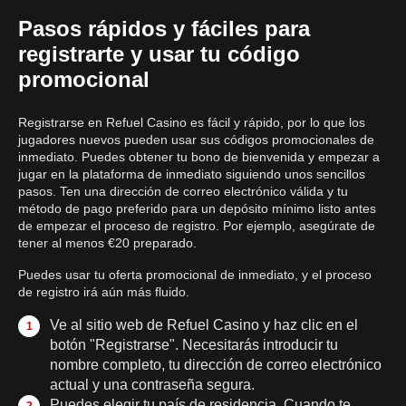
Pasos rápidos y fáciles para
registrarte y usar tu código
promocional
Registrarse en Refuel Casino es fácil y rápido, por lo que los
jugadores nuevos pueden usar sus códigos promocionales de
inmediato. Puedes obtener tu bono de bienvenida y empezar a
jugar en la plataforma de inmediato siguiendo unos sencillos
pasos. Ten una dirección de correo electrónico válida y tu
método de pago preferido para un depósito mínimo listo antes
de empezar el proceso de registro. Por ejemplo, asegúrate de
tener al menos €20 preparado.
Puedes usar tu oferta promocional de inmediato, y el proceso
de registro irá aún más fluido.
Ve al sitio web de Refuel Casino y haz clic en el
botón "Registrarse". Necesitarás introducir tu
nombre completo, tu dirección de correo electrónico
actual y una contraseña segura.
Puedes elegir tu país de residencia. Cuando te