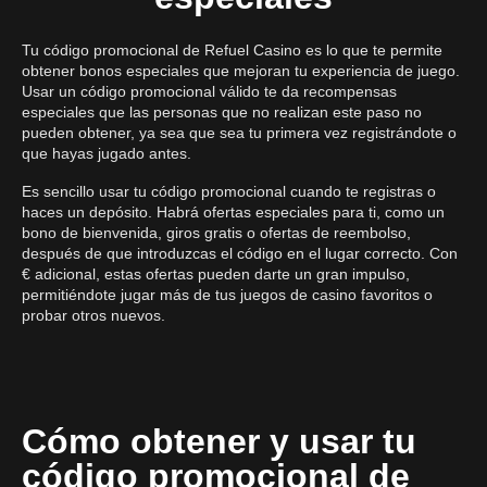
Tu código promocional de Refuel Casino es lo que te permite
obtener bonos especiales que mejoran tu experiencia de juego.
Usar un código promocional válido te da recompensas
especiales que las personas que no realizan este paso no
pueden obtener, ya sea que sea tu primera vez registrándote o
que hayas jugado antes.
Es sencillo usar tu código promocional cuando te registras o
haces un depósito. Habrá ofertas especiales para ti, como un
bono de bienvenida, giros gratis o ofertas de reembolso,
después de que introduzcas el código en el lugar correcto. Con
€ adicional, estas ofertas pueden darte un gran impulso,
permitiéndote jugar más de tus juegos de casino favoritos o
probar otros nuevos.
Cómo obtener y usar tu
código promocional de