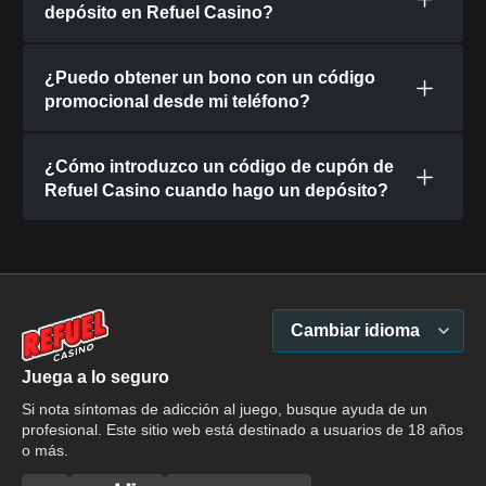
depósito en Refuel Casino?
¿Puedo obtener un bono con un código
promocional desde mi teléfono?
¿Cómo introduzco un código de cupón de
Refuel Casino cuando hago un depósito?
Cambiar idioma
Juega a lo seguro
Si nota síntomas de adicción al juego, busque ayuda de un
profesional. Este sitio web está destinado a usuarios de 18 años
o más.