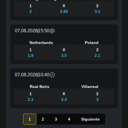
1
X
2
2
3.85
3.1
07.08.2026
15:50
Netherlands
Poland
1
X
2
1.8
3.5
2.1
07.08.2026
10:40
Real Betis
Villarreal
1
X
2
2.1
3.3
3
1
2
3
4
Siguiente