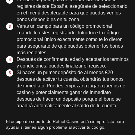
registres desde España, asegúrate de seleccionarlo
en el menú desplegable para que puedas ver los
bonos disponibles en tu zona.
Verás un campo para un código promocional
cuando te estés registrando. Introduce tu código
promocional único exactamente como te lo dieron
para asegurarte de que puedas obtener los bonos
más recientes.
Después de confirmar tu edad y aceptar los términos
y condiciones, puedes finalizar el registro.
Si haces un primer depósito de al menos €20
después de activar tu cuenta, obtendrás tus bonos
de inmediato. Puedes empezar a jugar a juegos de
casino y potencialmente ganar de inmediato
después de hacer un depósito porque el bono se
añadirá automáticamente al saldo de tu cuenta.
El equipo de soporte de Refuel Casino está siempre listo para
ayudar si tienes algún problema al activar tu código.