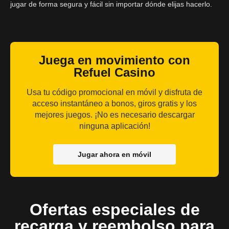
jugar de forma segura y fácil sin importar dónde elijas hacerlo.
Juega en movimiento con
Refuel Casino
Usa tu código promocional en móvil y disfruta de
acceso instantáneo a bonos, giros gratis y los
mejores juegos. ¡No es necesario descargar
ninguna aplicación!
Jugar ahora en móvil
Ofertas especiales de
recarga y reembolso para