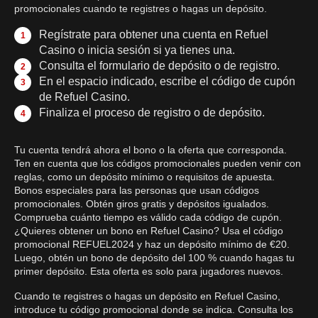
promocionales cuando te registres o hagas un depósito.
Regístrate para obtener una cuenta en Refuel
Casino o inicia sesión si ya tienes una.
Consulta el formulario de depósito o de registro.
En el espacio indicado, escribe el código de cupón
de Refuel Casino.
Finaliza el proceso de registro o de depósito.
Tu cuenta tendrá ahora el bono o la oferta que corresponda.
Ten en cuenta que los códigos promocionales pueden venir con
reglas, como un depósito mínimo o requisitos de apuesta.
Bonos especiales para las personas que usan códigos
promocionales. Obtén giros gratis y depósitos igualados.
Comprueba cuánto tiempo es válido cada código de cupón.
¿Quieres obtener un bono en Refuel Casino? Usa el código
promocional REFUEL2024 y haz un depósito mínimo de €20.
Luego, obtén un bono de depósito del 100 % cuando hagas tu
primer depósito. Esta oferta es solo para jugadores nuevos.
Cuando te registres o hagas un depósito en Refuel Casino,
introduce tu código promocional donde se indica. Consulta los