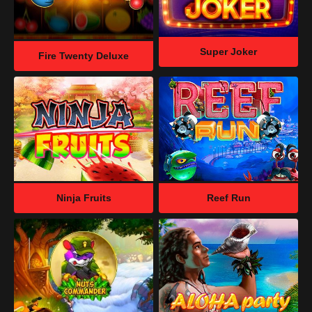
Super Joker
Fire Twenty Deluxe
Ninja Fruits
Reef Run