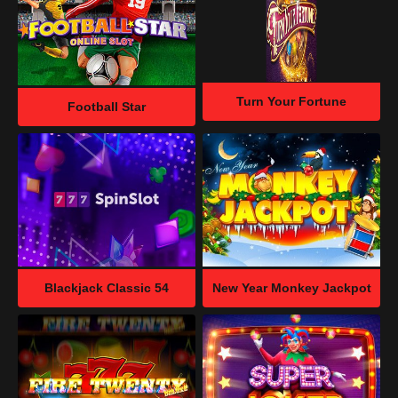
Santas Farm
Football Star
Blackjack Classic 54
New Year Monkey Jackpot