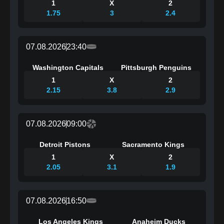
1
X
2
1.75
3
2.4
07.08.2026
23:40
Washington Capitals
Pittsburgh Penguins
1
X
2
2.15
3.8
2.9
07.08.2026
09:00
Detroit Pistons
Sacramento Kings
1
X
2
2.05
3.1
1.9
07.08.2026
16:50
Los Angeles Kings
Anaheim Ducks