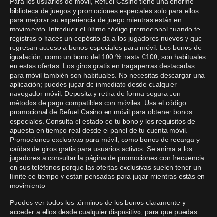
Para los usuarios de móvil, Refuel Casino tiene una enorme
biblioteca de juegos y promociones especiales solo para ellos
para mejorar su experiencia de juego mientras están en
movimiento. Introducir el último código promocional cuando te
registras o haces un depósito da a los jugadores nuevos y que
regresan acceso a bonos especiales para móvil. Los bonos de
igualación, como un bono del 100 % hasta €100, son habituales
en estas ofertas. Los giros gratis en tragaperras destacadas
para móvil también son habituales. No necesitas descargar una
aplicación; puedes jugar de inmediato desde cualquier
navegador móvil. Deposita y retira de forma segura con
métodos de pago compatibles con móviles. Usa el código
promocional de Refuel Casino en móvil para obtener bonos
especiales. Consulta el estado de tu bono y los requisitos de
apuesta en tiempo real desde el panel de tu cuenta móvil.
Promociones exclusivas para móvil, como bonos de recarga y
caídas de giros gratis para usuarios activos. Se anima a los
jugadores a consultar la página de promociones con frecuencia
en sus teléfonos porque las ofertas exclusivas suelen tener un
límite de tiempo y están pensadas para jugar mientras estás en
movimiento.
Puedes ver todos los términos de los bonos claramente y
acceder a ellos desde cualquier dispositivo, para que puedas