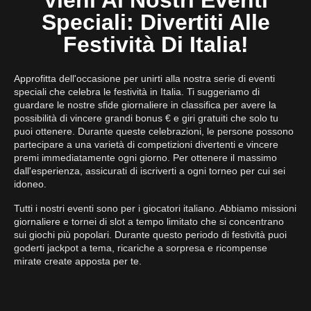
Vieni Ai Nostri Eventi
Speciali: Divertiti Alle
Festività Di Italia!
Approfitta dell'occasione per unirti alla nostra serie di eventi
speciali che celebra le festività in Italia. Ti suggeriamo di
guardare le nostre sfide giornaliere in classifica per avere la
possibilità di vincere grandi bonus € e giri gratuiti che solo tu
puoi ottenere. Durante queste celebrazioni, le persone possono
partecipare a una varietà di competizioni divertenti e vincere
premi immediatamente ogni giorno. Per ottenere il massimo
dall'esperienza, assicurati di iscriverti a ogni torneo per cui sei
idoneo.
Tutti i nostri eventi sono per i giocatori italiano. Abbiamo missioni
giornaliere e tornei di slot a tempo limitato che si concentrano
sui giochi più popolari. Durante questo periodo di festività puoi
goderti jackpot a tema, ricariche a sorpresa e ricompense
mirate create apposta per te.