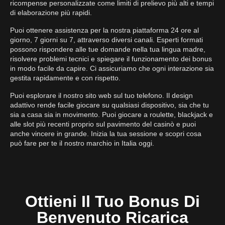
ricompense personalizzate come limiti di prelievo più alti e tempi
di elaborazione più rapidi.
Puoi ottenere assistenza per la nostra piattaforma 24 ore al
giorno, 7 giorni su 7, attraverso diversi canali. Esperti formati
possono rispondere alle tue domande nella tua lingua madre,
risolvere problemi tecnici e spiegare il funzionamento dei bonus
in modo facile da capire. Ci assicuriamo che ogni interazione sia
gestita rapidamente e con rispetto.
Puoi esplorare il nostro sito web sul tuo telefono. Il design
adattivo rende facile giocare su qualsiasi dispositivo, sia che tu
sia a casa sia in movimento. Puoi giocare a roulette, blackjack e
alle slot più recenti proprio sul pavimento del casinò e puoi
anche vincere in grande. Inizia la tua sessione e scopri cosa
può fare per te il nostro marchio in Italia oggi.
Ottieni Il Tuo Bonus Di
Benvenuto Ricarica