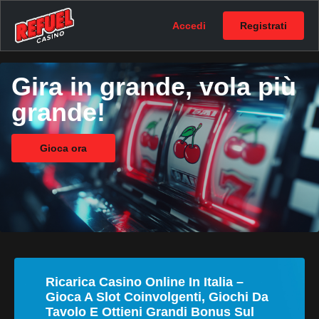
Accedi
Registrati
Gira in grande, vola più
grande!
Gioca ora
Ricarica Casino Online In Italia –
Gioca A Slot Coinvolgenti, Giochi Da
Tavolo E Ottieni Grandi Bonus Sul