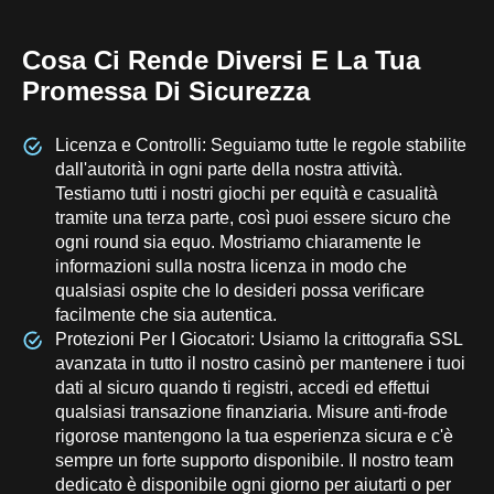
Cosa Ci Rende Diversi E La Tua
Promessa Di Sicurezza
Licenza e Controlli: Seguiamo tutte le regole stabilite
dall'autorità in ogni parte della nostra attività.
Testiamo tutti i nostri giochi per equità e casualità
tramite una terza parte, così puoi essere sicuro che
ogni round sia equo. Mostriamo chiaramente le
informazioni sulla nostra licenza in modo che
qualsiasi ospite che lo desideri possa verificare
facilmente che sia autentica.
Protezioni Per I Giocatori: Usiamo la crittografia SSL
avanzata in tutto il nostro casinò per mantenere i tuoi
dati al sicuro quando ti registri, accedi ed effettui
qualsiasi transazione finanziaria. Misure anti-frode
rigorose mantengono la tua esperienza sicura e c'è
sempre un forte supporto disponibile. Il nostro team
dedicato è disponibile ogni giorno per aiutarti o per