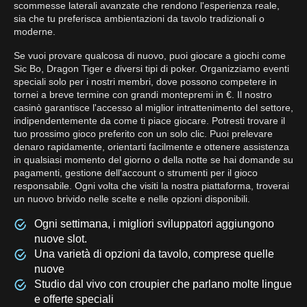
scommesse laterali avanzate che rendono l'esperienza reale,
sia che tu preferisca ambientazioni da tavolo tradizionali o
moderne.
Se vuoi provare qualcosa di nuovo, puoi giocare a giochi come
Sic Bo, Dragon Tiger e diversi tipi di poker. Organizziamo eventi
speciali solo per i nostri membri, dove possono competere in
tornei a breve termine con grandi montepremi in €. Il nostro
casinò garantisce l'accesso al miglior intrattenimento del settore,
indipendentemente da come ti piace giocare. Potresti trovare il
tuo prossimo gioco preferito con un solo clic. Puoi prelevare
denaro rapidamente, orientarti facilmente e ottenere assistenza
in qualsiasi momento del giorno o della notte se hai domande su
pagamenti, gestione dell'account o strumenti per il gioco
responsabile. Ogni volta che visiti la nostra piattaforma, troverai
un nuovo brivido nelle scelte e nelle opzioni disponibili.
Ogni settimana, i migliori sviluppatori aggiungono
nuove slot.
Una varietà di opzioni da tavolo, comprese quelle
nuove
Studio dal vivo con croupier che parlano molte lingue
e offerte speciali