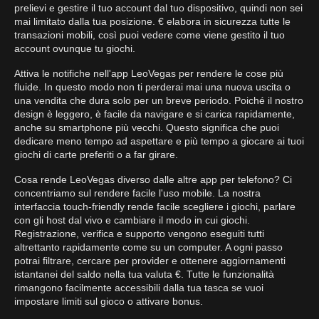
prelievi e gestire il tuo account dal tuo dispositivo, quindi non sei
mai limitato dalla tua posizione. € elabora in sicurezza tutte le
transazioni mobili, così puoi vedere come viene gestito il tuo
account ovunque tu giochi.
Attiva le notifiche nell'app LeoVegas per rendere le cose più
fluide. In questo modo non ti perderai mai una nuova uscita o
una vendita che dura solo per un breve periodo. Poiché il nostro
design è leggero, è facile da navigare e si carica rapidamente,
anche su smartphone più vecchi. Questo significa che puoi
dedicare meno tempo ad aspettare e più tempo a giocare ai tuoi
giochi di carte preferiti o a far girare.
Cosa rende LeoVegas diverso dalle altre app per telefono? Ci
concentriamo sul rendere facile l'uso mobile. La nostra
interfaccia touch-friendly rende facile scegliere i giochi, parlare
con gli host dal vivo e cambiare il modo in cui giochi.
Registrazione, verifica e supporto vengono eseguiti tutti
altrettanto rapidamente come su un computer. A ogni passo
potrai filtrare, cercare per provider e ottenere aggiornamenti
istantanei del saldo nella tua valuta €. Tutte le funzionalità
rimangono facilmente accessibili dalla tua tasca se vuoi
impostare limiti sul gioco o attivare bonus.