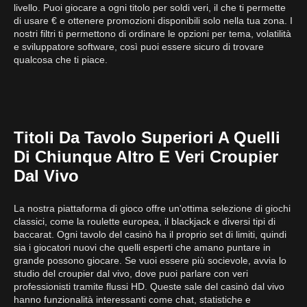
livello. Puoi giocare a ogni titolo per soldi veri, il che ti permette
di usare € e ottenere promozioni disponibili solo nella tua zona. I
nostri filtri ti permettono di ordinare le opzioni per tema, volatilità
e sviluppatore software, così puoi essere sicuro di trovare
qualcosa che ti piace.
Titoli Da Tavolo Superiori A Quelli
Di Chiunque Altro E Veri Croupier
Dal Vivo
La nostra piattaforma di gioco offre un'ottima selezione di giochi
classici, come la roulette europea, il blackjack e diversi tipi di
baccarat. Ogni tavolo del casinò ha il proprio set di limiti, quindi
sia i giocatori nuovi che quelli esperti che amano puntare in
grande possono giocare. Se vuoi essere più socievole, avvia lo
studio del croupier dal vivo, dove puoi parlare con veri
professionisti tramite flussi HD. Queste sale del casinò dal vivo
hanno funzionalità interessanti come chat, statistiche e