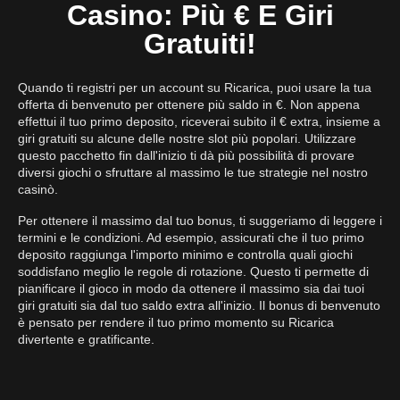
Casino: Più € E Giri
Gratuiti!
Quando ti registri per un account su Ricarica, puoi usare la tua
offerta di benvenuto per ottenere più saldo in €. Non appena
effettui il tuo primo deposito, riceverai subito il € extra, insieme a
giri gratuiti su alcune delle nostre slot più popolari. Utilizzare
questo pacchetto fin dall'inizio ti dà più possibilità di provare
diversi giochi o sfruttare al massimo le tue strategie nel nostro
casinò.
Per ottenere il massimo dal tuo bonus, ti suggeriamo di leggere i
termini e le condizioni. Ad esempio, assicurati che il tuo primo
deposito raggiunga l'importo minimo e controlla quali giochi
soddisfano meglio le regole di rotazione. Questo ti permette di
pianificare il gioco in modo da ottenere il massimo sia dai tuoi
giri gratuiti sia dal tuo saldo extra all'inizio. Il bonus di benvenuto
è pensato per rendere il tuo primo momento su Ricarica
divertente e gratificante.