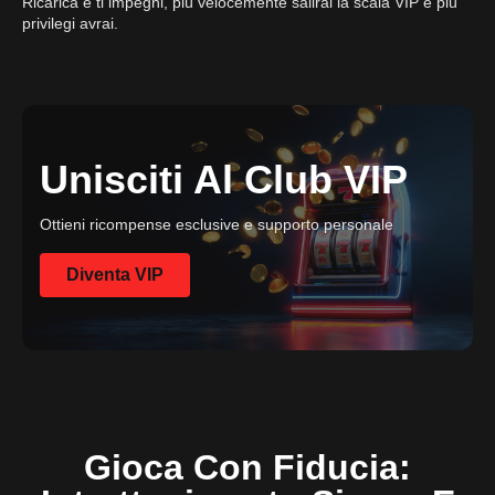
Ricarica e ti impegni, più velocemente salirai la scala VIP e più
privilegi avrai.
Unisciti Al Club VIP
Ottieni ricompense esclusive e supporto personale
Diventa VIP
Gioca Con Fiducia: