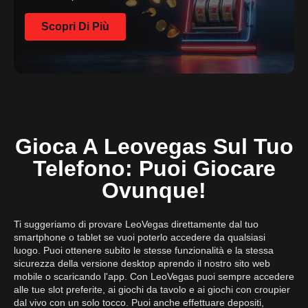
Scopri Di Più
Gioca A Leovegas Sul Tuo
Telefono: Puoi Giocare
Ovunque!
Ti suggeriamo di provare LeoVegas direttamente dal tuo
smartphone o tablet se vuoi poterlo accedere da qualsiasi
luogo. Puoi ottenere subito le stesse funzionalità e la stessa
sicurezza della versione desktop aprendo il nostro sito web
mobile o scaricando l'app. Con LeoVegas puoi sempre accedere
alle tue slot preferite, ai giochi da tavolo e ai giochi con croupier
dal vivo con un solo tocco. Puoi anche effettuare depositi,