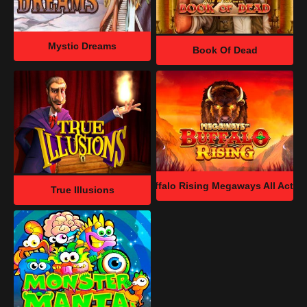
Mystic Dreams
Book Of Dead
Buffalo Rising Megaways All Actio
True Illusions