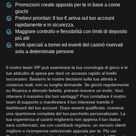
Promozioni create apposta per te in base a come
giochi
Prelievi prioritari: Il tuo € arriva sul tuo account
rapidamente e in sicurezza.
Maggiore controllo e flessibilità con limiti di deposito
più alti
Inviti speciali a tornei ed eventi del casinò riservati
solo a determinate persone
Il nostro team VIP può esaminare la tua cronologia di gioco e le
tue abitudini di spesa per darti un accesso rapido al livello
successivo. Basiamo le nostre decisioni sulla tua attività e
costanza reali, non su lunghe domande. Se giochi regolarmente
su Ricarica e dimostri fedeltà, potresti ricevere un invito. Vuoi
ottenere il massimo dai tuoi vantaggi? Puoi contattare il nostro
team di supporto o manifestare il tuo interesse tramite il
dashboard del tuo account. Dopo esserti qualificato, riceverai
una ripartizione completa del tuo pacchetto personalizzato. La
tua esperienza al casinò migliorerà non appena il tuo status
sarà confermato, sia con cashback regolare, un servizio clienti
migliore o ricompense selezionate apposta per te. Più usi