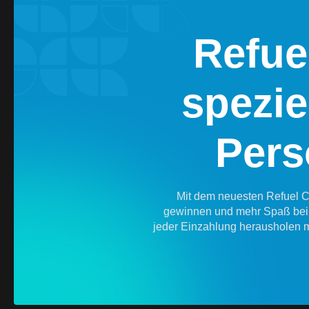
Refue
spezie
Pers
Mit dem neuesten Refuel C
gewinnen und mehr Spaß beim 
jeder Einzahlung herausholen mö