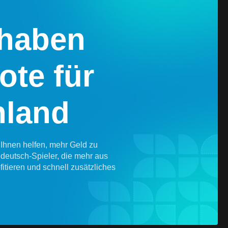
 haben
ote für
hland
Ihnen helfen, mehr Geld zu
deutsch-Spieler, die mehr aus
itieren und schnell zusätzliches