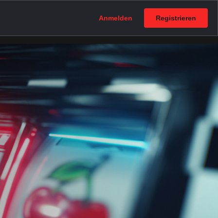
Anmelden
Registrieren