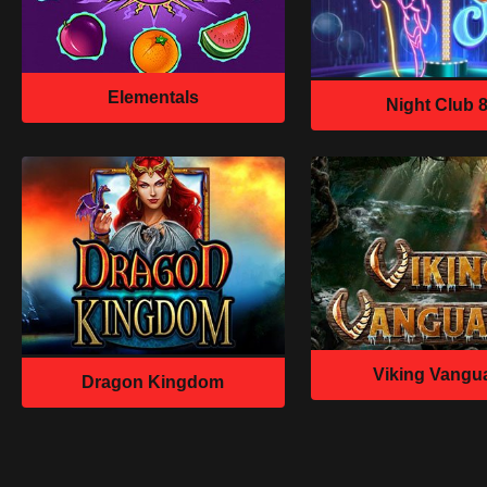
Elementals
Night Club 
Viking Vangu
Dragon Kingdom