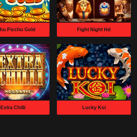
hu Picchu Gold
Fight Night Hd
Extra Chilli
Lucky Koi