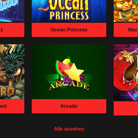
81
Ocean Princess
Mac
ard
Arcade
Alle ansehen