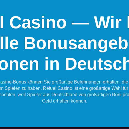
l Casino — Wir
lle Bonusangeb
onen in Deutsc
asino-Bonus können Sie großartige Belohnungen erhalten, die 
Spielen zu haben. Refuel Casino ist eine großartige Wahl für 
chten, weil Spieler aus Deutschland von großartigen Boni prof
Geld erhalten können.