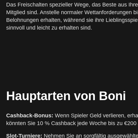
Das Freischalten spezieller Wege, das Beste aus Ihre
Mitglied sind. Anstelle normaler Wettanforderungen 
Belohnungen erhalten, während sie ihre Lieblingsspiel
sinnvoll und leicht zu erhalten sind.
Hauptarten von Boni
Cashback-Bonus:
Wenn Spieler Geld verlieren, erha
könnten Sie 10 % Cashback jede Woche bis zu €200 er
Slot-Turniere:
Nehmen Sie an sorgfältig ausgewählten