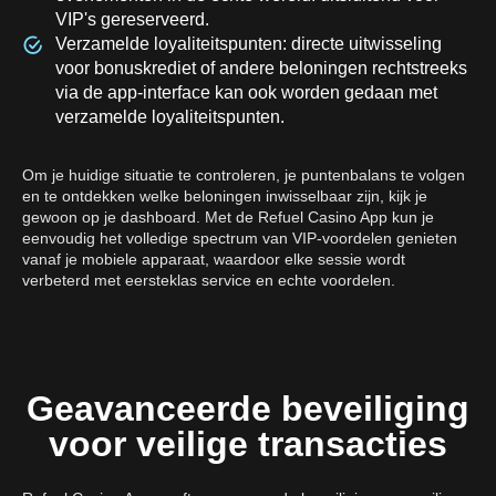
VIP's gereserveerd.
Verzamelde loyaliteitspunten: directe uitwisseling
voor bonuskrediet of andere beloningen rechtstreeks
via de app-interface kan ook worden gedaan met
verzamelde loyaliteitspunten.
Om je huidige situatie te controleren, je puntenbalans te volgen
en te ontdekken welke beloningen inwisselbaar zijn, kijk je
gewoon op je dashboard. Met de Refuel Casino App kun je
eenvoudig het volledige spectrum van VIP-voordelen genieten
vanaf je mobiele apparaat, waardoor elke sessie wordt
verbeterd met eersteklas service en echte voordelen.
Geavanceerde beveiliging
voor veilige transacties