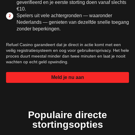
geverifieerd en je eerste storting doen vanaf slechts
€10.
Spelers uit vele achtergronden — waaronder
Nederlands — genieten van dezelfde snelle toegang
zonder beperkingen.
Refuel Casino garandeert dat je direct in actie komt met een
veilig registratiesysteem en oog voor gebruikersprivacy. Het hele
proces duurt meestal minder dan twee minuten en laat je nooit
wachten op echt geld opwinding.
Meld je nu aan
Populaire directe
stortingsopties