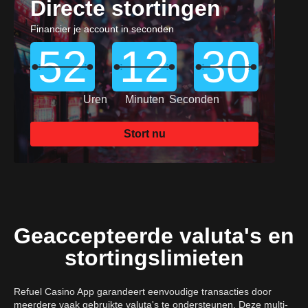
Directe stortingen
Financier je account in seconden
52
12
28
Uren
Minuten
Seconden
Stort nu
Geaccepteerde valuta's en
stortingslimieten
Refuel Casino App garandeert eenvoudige transacties door
meerdere vaak gebruikte valuta's te ondersteunen. Deze multi-