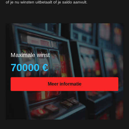
of je nu winsten uitbetaalt of je saldo aanvult.
Maximale winst
70000 €
Meer informatie