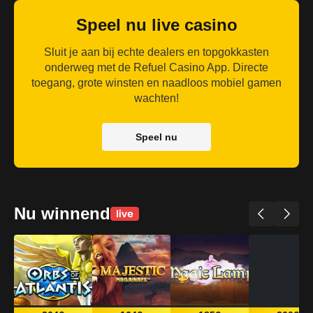
Speel nu live casino
Sluit je aan bij echte dealers en topgokkasten
onderweg met de Refuel Casino App. Directe
toegang, grote winsten en naadloos mobiel gamen
wachten!
Speel nu
Nu winnend