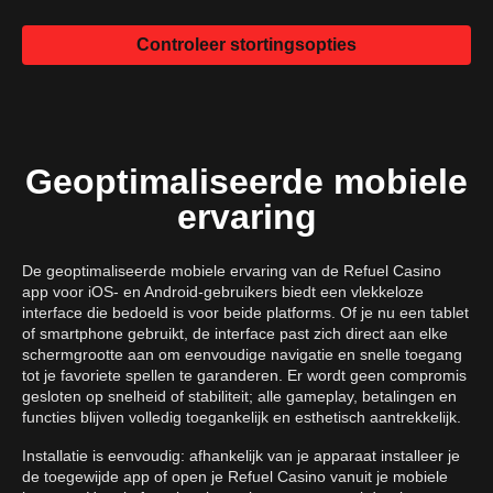
Controleer stortingsopties
Geoptimaliseerde mobiele
ervaring
De geoptimaliseerde mobiele ervaring van de Refuel Casino
app voor iOS- en Android-gebruikers biedt een vlekkeloze
interface die bedoeld is voor beide platforms. Of je nu een tablet
of smartphone gebruikt, de interface past zich direct aan elke
schermgrootte aan om eenvoudige navigatie en snelle toegang
tot je favoriete spellen te garanderen. Er wordt geen compromis
gesloten op snelheid of stabiliteit; alle gameplay, betalingen en
functies blijven volledig toegankelijk en esthetisch aantrekkelijk.
Installatie is eenvoudig: afhankelijk van je apparaat installeer je
de toegewijde app of open je Refuel Casino vanuit je mobiele