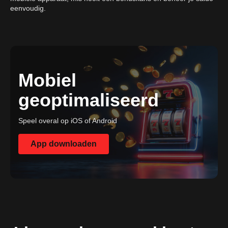
eenvoudig.
Mobiel
geoptimaliseerd
Speel overal op iOS of Android
App downloaden