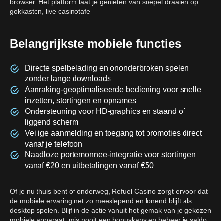
browser. Het platform laat je genieten van soepel draaien op
gokkasten, live casinotafe
Belangrijkste mobiele functies
Directe spelbelading en ononderbroken spelen
zonder lange downloads
Aanraking-geoptimaliseerde bediening voor snelle
inzetten, stortingen en opnames
Ondersteuning voor HD-graphics en staand of
liggend scherm
Veilige aanmelding en toegang tot promoties direct
vanaf je telefoon
Naadloze portemonnee-integratie voor stortingen
vanaf €20 en uitbetalingen vanaf €50
Of je nu thuis bent of onderweg, Refuel Casino zorgt ervoor dat
de mobiele ervaring net zo meeslepend en lonend blijft als
desktop spelen. Blijf in de actie vanuit het gemak van je gekozen
mobiele apparaat, mis nooit een bonuskans en beheer je saldo