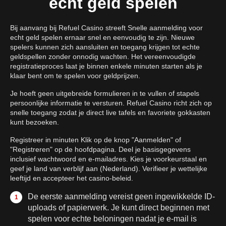
echt geld spelen
Bij aanvang bij Refuel Casino streeft Snelle aanmelding voor
echt geld spelen ernaar snel en eenvoudig te zijn. Nieuwe
spelers kunnen zich aansluiten en toegang krijgen tot echte
geldspellen zonder onnodig wachten. Het vereenvoudigde
registratieproces laat je binnen enkele minuten starten als je
klaar bent om te spelen voor geldprijzen.
Je hoeft geen uitgebreide formulieren in te vullen of stapels
persoonlijke informatie te versturen. Refuel Casino richt zich op
snelle toegang zodat je direct live tafels en favoriete gokkasten
kunt bezoeken.
Registreer in minuten Klik op de knop "Aanmelden" of
"Registreren" op de hoofdpagina. Deel je basisgegevens
inclusief wachtwoord en e-mailadres. Kies je voorkeurstaal en
geef je land van verblijf aan (Nederland). Verifieer je wettelijke
leeftijd en accepteer het casino-beleid.
De eerste aanmelding vereist geen ingewikkelde ID-
uploads of papierwerk. Je kunt direct beginnen met
spelen voor echte beloningen nadat je e-mail is