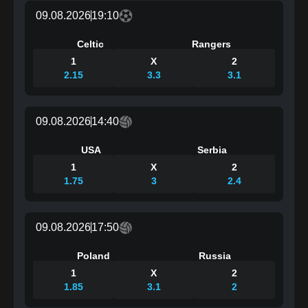
09.08.2026
19:10
Celtic
Rangers
1
X
2
2.15
3.3
3.1
09.08.2026
14:40
USA
Serbia
1
X
2
1.75
3
2.4
09.08.2026
17:50
Poland
Russia
1
X
2
1.85
3.1
2